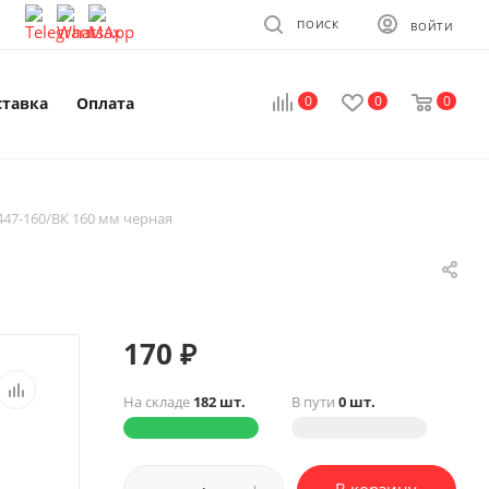
ПОИСК
ВОЙТИ
0
0
0
ставка
Оплата
447-160/ВК 160 мм черная
170
₽
На складе
182 шт.
В пути
0 шт.