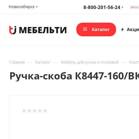
Новосибирск
8-800-201-56-24
ЗАКА
Каталог
Акци
—
—
—
Главная
Каталог
Мебель для кухни и столовой
Комп
Ручка-скоба К8447-160/В