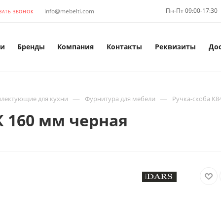
Пн-Пт 09:00-17:30
info@mebelti.com
ЗАТЬ ЗВОНОК
и
Бренды
Компания
Контакты
Реквизиты
До
—
—
лектующие для кухни
Фурнитура для мебели
Ручка-скоба К8
К 160 мм черная