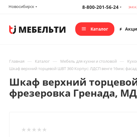
Новосибирск
8-800-201-56-24
ЗАКА
Каталог
Акци
—
—
—
Главная
Каталог
Мебель для кухни и столовой
Кухо
Шкаф верхний торцевой ШВТ 360 Корпус: ЛДСП венге 16мм; фасад
Шкаф верхний торцевой 
фрезеровка Гренада, М