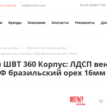
Пн-Пт 09:00-17:30
info@mebelti.com
ЗАТЬ ЗВОНОК
и
Бренды
Компания
Контакты
Реквизиты
До
—
—
нные шкафы
Верхние кухонные шкафы
: фрезеровка Гренада, МДФ бразильский орех 16мм
ШВТ 360 Корпус: ЛДСП вен
ДФ бразильский орех 16мм