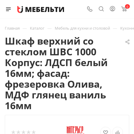
0
—
—
—
Главная
Каталог
Мебель для кухни и столовой
Кухон
Шкаф верхний со
стеклом ШВС 1000
Корпус: ЛДСП белый
16мм; фасад:
фрезеровка Олива,
МДФ глянец ваниль
16мм