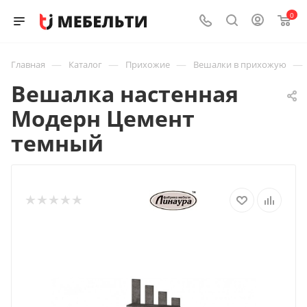
0
—
—
—
—
Главная
Каталог
Прихожие
Вешалки в прихожую
Вешалка настенная
Модерн Цемент
темный